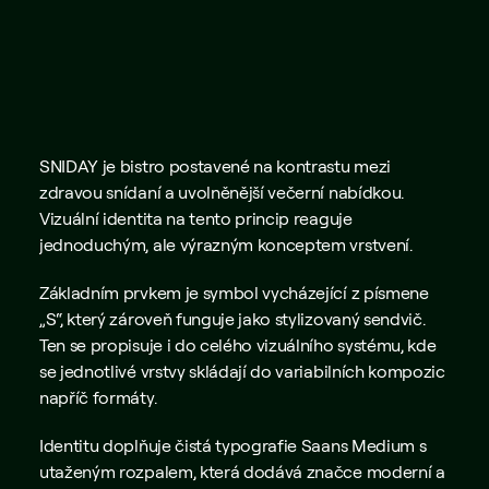
Kontakt
Adam Koukola - 
Credits
Creative direction / 
Grafický design
SNIDAY je bistro postavené na kontrastu mezi 
zdravou snídaní a uvolněnější večerní nabídkou. 
Vizuální identita na tento princip reaguje 
jednoduchým, ale výrazným konceptem vrstvení.
Základním prvkem je symbol vycházející z písmene 
„S“, který zároveň funguje jako stylizovaný sendvič. 
Ten se propisuje i do celého vizuálního systému, kde 
se jednotlivé vrstvy skládají do variabilních kompozic 
napříč formáty.
Identitu doplňuje čistá typografie Saans Medium s 
utaženým rozpalem, která dodává značce moderní a 