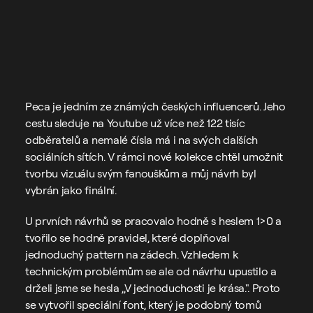
Kontakt
Adam Koukola - 
Credits
Creative direction / 
Grafický design
Peca je jedním ze známých českých influencerů. Jeho 
cestu sleduje na Youtube už více než 122 tisíc 
odběratelů a nemalé čísla má i na svých dalších 
sociálních sítích. V rámci nové kolekce chtěl umožnit 
tvorbu vizuálu svým fanouškům a můj návrh byl 
vybrán jako finální.
U prvních návrhů se pracovalo hodně s heslem 1>0 a 
tvořilo se hodně pravidel, které doplňoval 
jednoduchý pattern na zádech. Vzhledem k 
technickým problémům se ale od návrhu upustilo a 
drželi jsme se hesla ,,V jednoduchosti je krása.". Proto 
se vytvořil speciální font, který je podobný tomů 