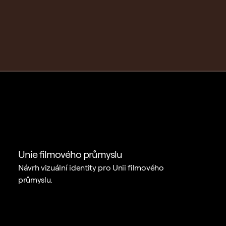
Kontakt
Adam Koukola - 
Credits
Creative direction / 
Grafický design
Unie filmového průmyslu
Návrh vizuální identity pro Unii filmového 
průmyslu.