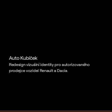
Auto Kubíček
Redesign vizuální identity pro autorizovaného 
prodejce vozidel Renault a Dacia.
Zaujal jsem vás?
Pojďme spolu 
spolupracovat!