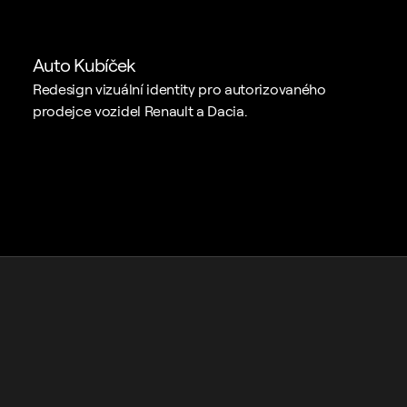
Auto Kubíček
Redesign vizuální identity pro autorizovaného 
prodejce vozidel Renault a Dacia.
Zaujal jsem vás?
Pojďme spolu 
spolupracovat!