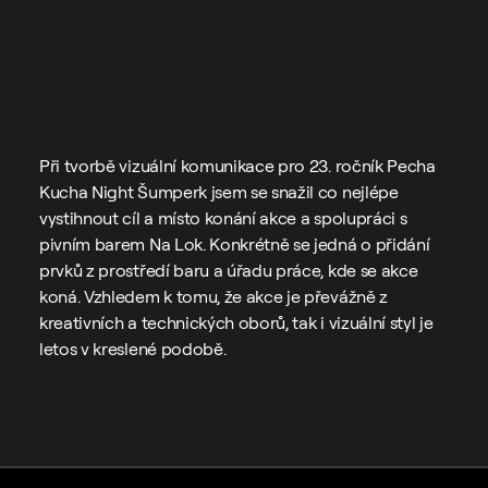
Kontakt
Adam Koukola - 
Credits
Creative direction / 
Grafický design
Při tvorbě vizuální komunikace pro 23. ročník Pecha 
Kucha Night Šumperk jsem se snažil co nejlépe 
vystihnout cíl a místo konání akce a spolupráci s 
pivním barem Na Lok. Konkrétně se jedná o přidání 
prvků z prostředí baru a úřadu práce, kde se akce 
koná. Vzhledem k tomu, že akce je převážně z 
kreativních a technických oborů, tak i vizuální styl je 
letos v kreslené podobě.